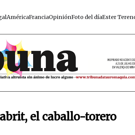
gal
América
Francia
Opinión
Foto del día
Ester Teren
brit, el caballo-torero