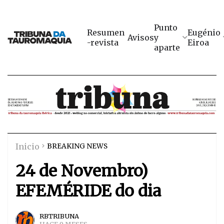
Punto
Resumen
Eugénio
Avisos
y
-revista
Eiroa
aparte
Inicio
BREAKING NEWS
24 de Novembro)
EFEMÉRIDE do dia
RBTRIBUNA