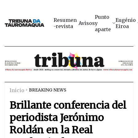
Punto
Resumen
Eugénio
Avisos
y
-revista
Eiroa
aparte
Inicio
BREAKING NEWS
Brillante conferencia del
periodista Jerónimo
Roldán en la Real