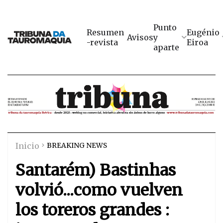
Punto
Resumen
Eugénio
Avisos
y
-revista
Eiroa
aparte
Inicio
BREAKING NEWS
Santarém) Bastinhas
volvió...como vuelven
los toreros grandes :