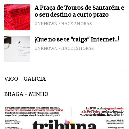
A Praça de Touros de Santarém e
o seu destino a curto prazo
UNKNOWN
HACE 7 HORAS
¡Que no se te "caiga" Internet...!
UNKNOWN
HACE 16 HORAS
VIGO - GALICIA
BRAGA - MINHO