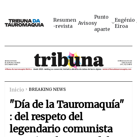
Punto
Resumen
Eugénio
Avisos
y
-revista
Eiroa
aparte
Inicio
BREAKING NEWS
"Día de la Tauromaquía"
: del respeto del
legendario comunista