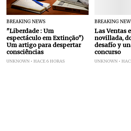
BREAKING NEWS
BREAKING NEW
"Liberdade : Um
Las Ventas e
espectáculo em Extinção")
novillada, d
Um artigo para despertar
desafío y un
consciências
concurso
UNKNOWN
HACE 6 HORAS
UNKNOWN
HAC