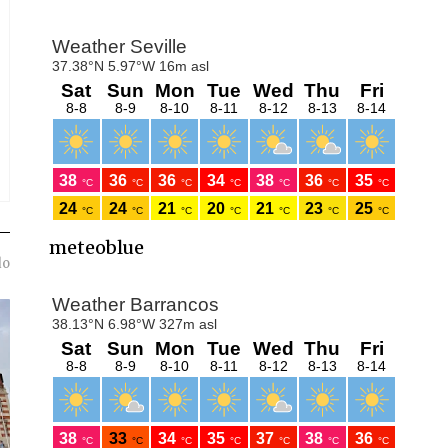
meteoblue
do