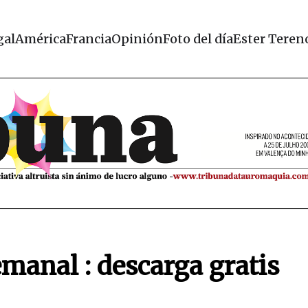
gal
América
Francia
Opinión
Foto del día
Ester Teren
manal : descarga gratis