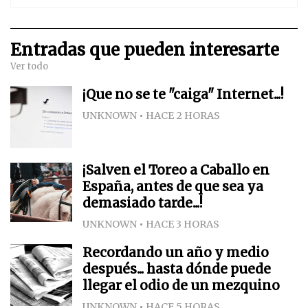
Entradas que pueden interesarte
Ver todo
¡Que no se te "caiga" Internet...!
UNKNOWN
HACE 2 HORAS
¡Salven el Toreo a Caballo en
España, antes de que sea ya
demasiado tarde...!
UNKNOWN
HACE 3 HORAS
Recordando un año y medio
después... hasta dónde puede
llegar el odio de un mezquino
UNKNOWN
HACE 5 HORAS