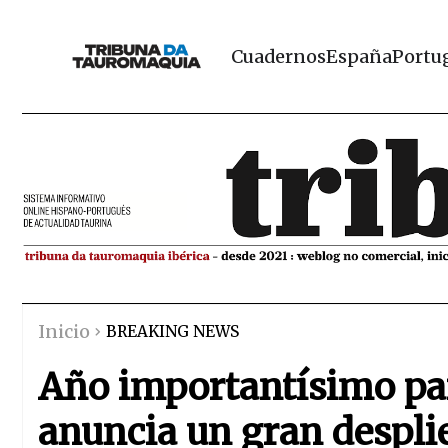
Cuadernos
España
Portu
Inicio
BREAKING NEWS
Año importantísimo par
anuncia un gran despli