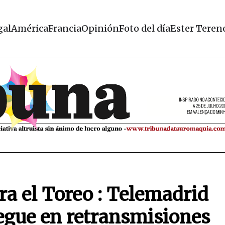
gal
América
Francia
Opinión
Foto del día
Ester Teren
a el Toreo : Telemadrid
egue en retransmisiones