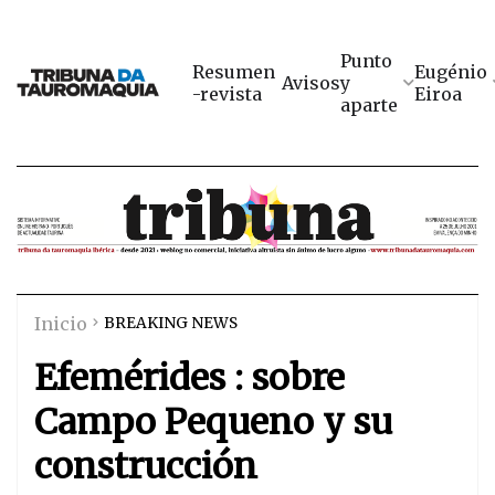
Punto
Resumen
Eugénio
Avisos
y
-revista
Eiroa
aparte
Inicio
BREAKING NEWS
Efemérides : sobre
Campo Pequeno y su
construcción