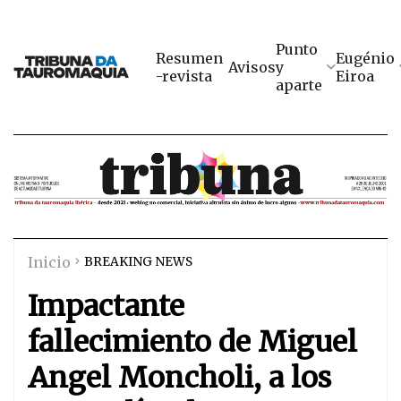
Punto
Resumen
Eugénio
Avisos
y
-revista
Eiroa
aparte
Inicio
BREAKING NEWS
Impactante
fallecimiento de Miguel
Angel Moncholi, a los