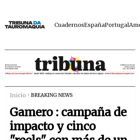
Cuadernos
España
Portugal
Amé
Inicio
BREAKING NEWS
Gamero : campaña de
impacto y cinco