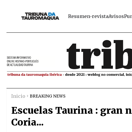
Resumen-revista
Avisos
Pun
Inicio
BREAKING NEWS
Escuelas Taurina : gran n
Coria...