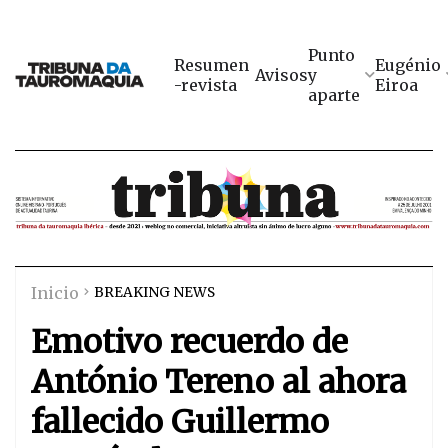
Punto
Resumen
Eugénio
Avisos
y
-revista
Eiroa
aparte
Inicio
BREAKING NEWS
Emotivo recuerdo de
António Tereno al ahora
fallecido Guillermo