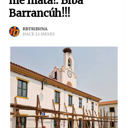
me mata!. Biba
Barrancúh!!!
RBTRIBUNA
HACE 12 MESES