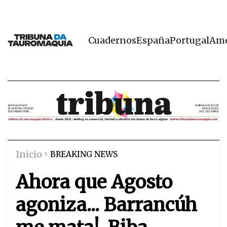
Cuadernos
España
Portugal
Amé
Inicio
BREAKING NEWS
Ahora que Agosto
agoniza... Barrancúh