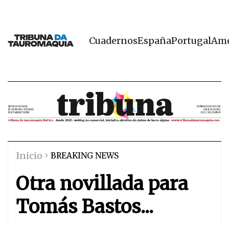
Cuadernos
España
Portugal
Amé
Inicio
BREAKING NEWS
Otra novillada para
Tomás Bastos...