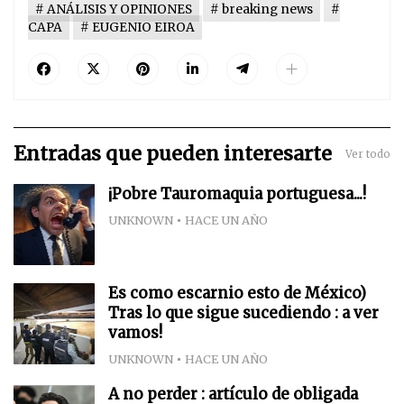
ANÁLISIS Y OPINIONES
breaking news
CAPA
EUGENIO EIROA
Entradas que pueden interesarte
Ver todo
¡Pobre Tauromaquia portuguesa...!
UNKNOWN
HACE UN AÑO
Es como escarnio esto de México)
Tras lo que sigue sucediendo : a ver
vamos!
UNKNOWN
HACE UN AÑO
A no perder : artículo de obligada