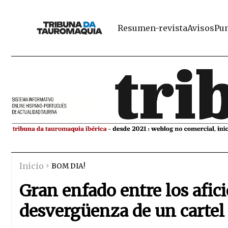
Resumen-revista
Avisos
Pun
Inicio
BOM DIA!
Gran enfado entre los afic
desvergüenza de un cartel