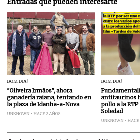
Entradas que pueden interesarte
BOM DIA!
BOM DIA!
"Oliveira Irmãos", ahora
Fundamentalis
ganadería raiana, tentando en
antitaurinos
la plaza de Idanha-a-Nova
pollo a la RTP
Soledad
UNKNOWN
HACE 2 AÑOS
UNKNOWN
HACE 