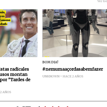
Ver to
BOM DIA!
tas radicales
#nemumaaçordasabemfazer
 lusos montan
UNKNOWN
HACE 2 AÑOS
 por "Tardes de
2 AÑOS