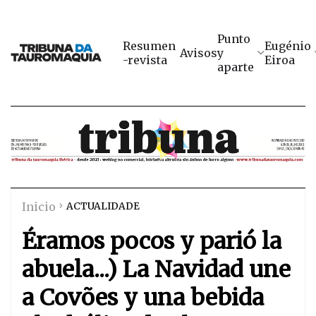
Punto
Resumen
Eugénio
Avisos
y
-revista
Eiroa
aparte
Inicio
ACTUALIDADE
Éramos pocos y parió la
abuela...) La Navidad une
a Covões y una bebida