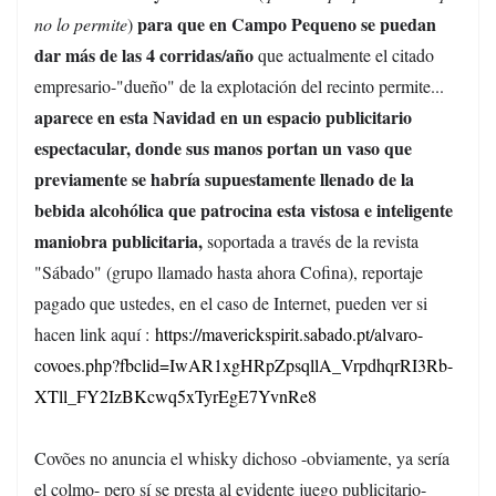
para que en Campo Pequeno se puedan
no lo permite
)
dar más de las 4 corridas/año
que actualmente el citado
empresario-"dueño" de la explotación del recinto permite...
aparece en esta Navidad en un espacio publicitario
espectacular, donde sus manos portan un vaso que
previamente se habría supuestamente llenado de la
bebida alcohólica que patrocina esta vistosa e inteligente
maniobra publicitaria,
soportada a través de la revista
"Sábado" (grupo llamado hasta ahora Cofina), reportaje
pagado que ustedes, en el caso de Internet, pueden ver si
hacen link aquí :
https://maverickspirit.sabado.pt/alvaro-
covoes.php?fbclid=IwAR1xgHRpZpsqllA_VrpdhqrRI3Rb-
XTll_FY2IzBKcwq5xTyrEgE7YvnRe8
Covões no anuncia el whisky dichoso -obviamente, ya sería
el colmo- pero sí se presta al evidente juego publicitario-