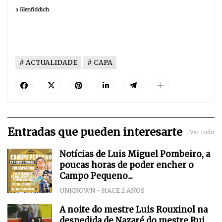
a
Glenfiddich
.
ACTUALIDADE
CAPA
Entradas que pueden interesarte
Ver todo
Notícias de Luis Miguel Pombeiro, a
poucas horas de poder encher o
Campo Pequeno...
UNKNOWN
HACE 2 AÑOS
A noite do mestre Luis Rouxinol na
despedida de Nazaré do mestre Rui