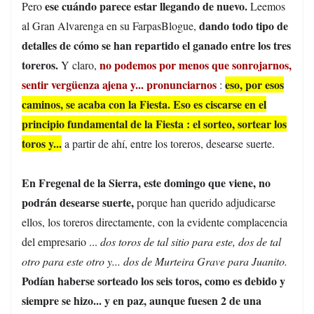
ese cuándo parece estar llegando de nuevo.
Pero
Leemos
dando todo tipo de
al Gran Alvarenga en su FarpasBlogue,
detalles de cómo se han repartido el ganado entre los tres
toreros.
no podemos por menos que sonrojarnos,
Y claro,
sentir vergüenza ajena y... pronunciarnos
eso, por esos
:
caminos, se acaba con la Fiesta. Eso es ciscarse en el
principio fundamental de la Fiesta : el sorteo, sortear los
toros y...
a partir de ahí, entre los toreros, desearse suerte.
En Fregenal de la Sierra, este domingo que viene, no
podrán desearse suerte,
porque han querido adjudicarse
ellos, los toreros directamente, con la evidente complacencia
del empresario ...
dos toros de tal sitio para este, dos de tal
otro para este otro y... dos de Murteira Grave para Juanito.
Podían haberse sorteado los seis toros, como es debido y
siempre se hizo... y en paz, aunque fuesen 2 de una