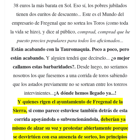
38 euros la más barata en Sol. Eso sí, los pobres jubilados
tienen dos euritos de descuento... Este es el Mundo del
empresario de Fregenal que no sortea los Toros (como toda
la vida se hizo), y dice al público,
comprad, comprad que he
puesto precios populares para todos los aficionados...
Están acabando con la Tauromaquia. Poco a poco, pero
están acabando.
¿o mejor
Y alguien tendrá que decírselo...
callamos estas barbaridades?.
Desde luego, no seríamos
nosotros los que fuesemos a una corrida de toros sabiendo
que los astados previamente no se sortean entre los toreros
¡A dónde hemos llegado ya...!
intervinientes...
Y quienes rigen el ayuntamiento de Fregenal de la
Sierra,
si como parece estuviese también detrás de esta
corrida apoyándola o subvencionándola,
deberían ya
mismo de alzar su voz y protestar abiertamente porque
se desvirtúen con esa ausencia de sorteo, los principios