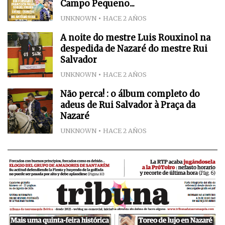
Campo Pequeno...
UNKNOWN
HACE 2 AÑOS
A noite do mestre Luis Rouxinol na
despedida de Nazaré do mestre Rui
Salvador
UNKNOWN
HACE 2 AÑOS
Não perca! : o álbum completo do
adeus de Rui Salvador à Praça da
Nazaré
UNKNOWN
HACE 2 AÑOS