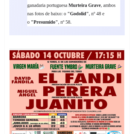
ganadaria portuguesa
Murteira Grave
, ambos
nas fotos de baixo: o
"Godolid"
, nº 48 e
o
"Presumido"
, nº 58.