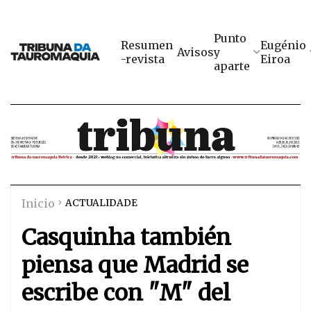
Punto
Resumen
Eugénio
Avisos
y
-revista
Eiroa
aparte
Inicio
ACTUALIDADE
Casquinha también
piensa que Madrid se
escribe con "M" del