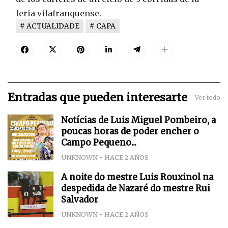
feria vilafranquense.
ACTUALIDADE
CAPA
Entradas que pueden interesarte
Ver todo
Notícias de Luis Miguel Pombeiro, a
poucas horas de poder encher o
Campo Pequeno...
UNKNOWN
HACE 2 AÑOS
A noite do mestre Luis Rouxinol na
despedida de Nazaré do mestre Rui
Salvador
UNKNOWN
HACE 2 AÑOS