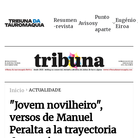
Punto
Resumen
Eugénio
Avisos
y
-revista
Eiroa
aparte
Inicio
ACTUALIDADE
"Jovem novilheiro",
versos de Manuel
Peralta a la trayectoria