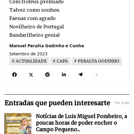
Com troféus premiado
Talvez como sonhou
Faenas com agrado
Novilheiro de Portugal
Bandarilheiro genial
Manuel Peralta Godinho e Cunha
Setembro de 2023
ACTUALIDADE
CAPA
PERALTA GODINHO
Entradas que pueden interesarte
Ver todo
Notícias de Luis Miguel Pombeiro, a
poucas horas de poder encher o
Campo Pequeno...