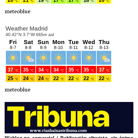
meteoblue
meteoblue
Weblog no comercial / Publicación altruista, sin ánimo