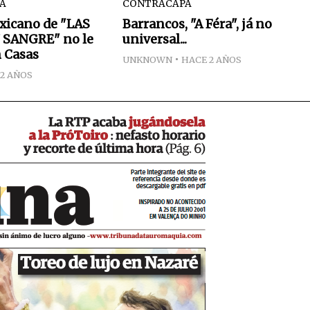
NA
CONTRACAPA
xicano de "LAS
Barrancos, "A Féra", já no
 SANGRE" no le
universal...
 Casas
UNKNOWN
HACE 2 AÑOS
2 AÑOS