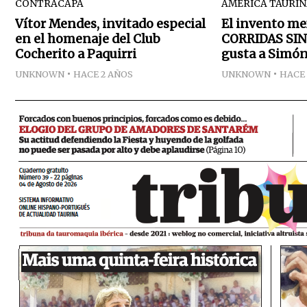
CONTRACAPA
AMÉRICA TAURI
Vítor Mendes, invitado especial
El invento me
en el homenaje del Club
CORRIDAS SIN
Cocherito a Paquirri
gusta a Simón
UNKNOWN
HACE 2 AÑOS
UNKNOWN
HACE 