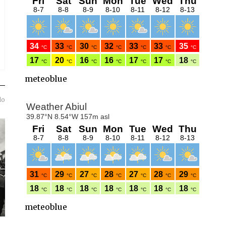
meteoblue
do
meteoblue