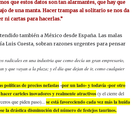
emos que estos datos son tan alarmantes, que hay que
ajo de una manta. Hacer trampas al solitario se nos da
r ni cartas para hacerlas.”
extendido también a México desde España. Las malas
a Luis Cuesta, sobran razones urgentes para pensar
s radicales en una industria que como decía un gran empresario,
 y que vayan a la plaza; y el día que dejan de ir, como cualquier
as políticas de precios nefastas
-
por un lado- y todavía -por otro
acer carteles inovadores y realmente atractivos
(y el cierre del
se está favoreciendo cada vez más la huída
rceros que piden paso)...
ose la drástica disminución del número de festejos taurinos.