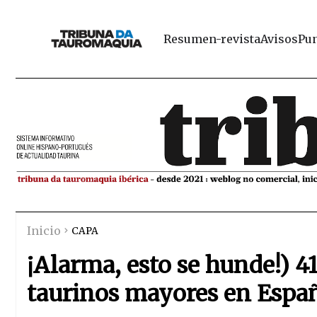
Resumen-revista
Avisos
Pun
Inicio
CAPA
¡Alarma, esto se hunde!) 
taurinos mayores en Españ