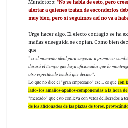
Mundotoro:
“No se habla de esto, pero cre
alertar a quienes tratan de esconderlos deb
muy bien, pero si seguimos así no va a habe
Urge hacer algo. El efecto contagio se ha 
mañas enseguida se copian. Como bien decí
que
es el momento ideal para empezar a promover cambio
"
durará el tiempo que haya aficionados que lo mantengan
otro espectáculo tendrá que decaer".
con l
Lo que no dice el "gran empresario" ese... es que
lado- los amaños-apaños-componendas a la hora de h
"mercado" que esto conlleva con vetos deliberados a te
de los aficionados de las plazas de toros, provocánd