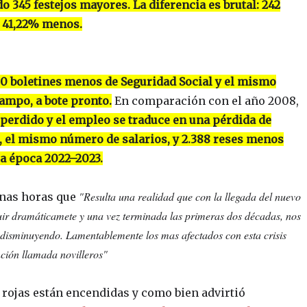
o 345 festejos mayores. La diferencia es brutal: 242
n 41,22% menos.
00 boletines menos de Seguridad Social y el mismo
campo, a bote pronto.
En comparación con el año 2008,
 perdido y el empleo se traduce en una pérdida de
, el mismo número de salarios, y 2.388 reses menos
la época 2022–2023.
"Resulta una realidad que con la llegada del nuevo
unas horas que
nuir dramáticamete y una vez terminada las primeras dos décadas, nos
 disminuyendo. Lamentablemente los mas afectados con esta crisis
nción llamada novilleros"
s rojas están encendidas y como bien advirtió