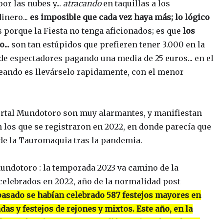
or las nubes y...
atracando
en taquillas a los
inero...
es imposible que cada vez haya más; lo lógico
s porque la Fiesta no tenga aficionados; es que
los
...
son tan estúpidos que prefieren tener 3.000 en la
de espectadores pagando una media de 25 euros... en el
seando es llevárselo rapidamente, con el menor
ortal Mundotoro son muy alarmantes, y manifiestan
los que se registraron en 2022, en donde parecía que
de la Tauromaquia tras la pandemia.
undotoro : la temporada 2023 va camino de la
celebrados en 2022, año de la normalidad post
 pasado se habían celebrado 587 festejos mayores en
as y festejos de rejones y mixtos. Este año, en la