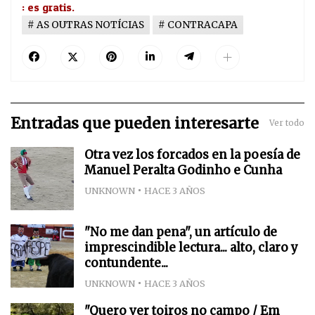
: es gratis.
AS OUTRAS NOTÍCIAS
CONTRACAPA
Entradas que pueden interesarte
Ver todo
Otra vez los forcados en la poesía de
Manuel Peralta Godinho e Cunha
UNKNOWN
HACE 3 AÑOS
"No me dan pena", un artículo de
imprescindible lectura... alto, claro y
contundente...
UNKNOWN
HACE 3 AÑOS
"Quero ver toiros no campo / Em