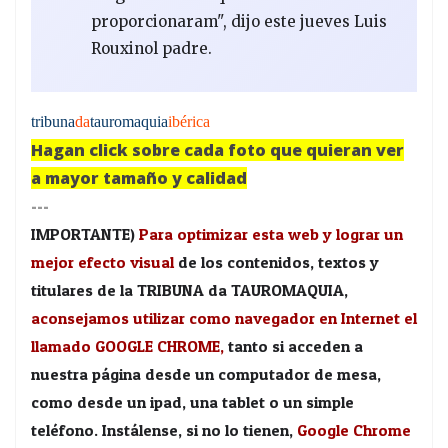
proporcionaram", dijo este jueves Luis
Rouxinol padre.
tribuna
da
tauromaquia
ibérica
Hagan click sobre cada foto que quieran ver
a mayor tamaño y calidad
---
IMPORTANTE)
Para optimizar esta web y lograr un
mejor efecto visual
de los contenidos, textos y
titulares de la TRIBUNA da TAUROMAQUIA,
aconsejamos utilizar como navegador en Internet el
llamado GOOGLE CHROME,
tanto si acceden a
nuestra página desde un computador de mesa,
como desde un ipad, una tablet o un simple
teléfono. Instálense, si no lo tienen,
Google Chrome