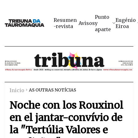
Punto
Resumen
Eugénio
Avisos
y
-revista
Eiroa
aparte
Inicio
AS OUTRAS NOTÍCIAS
Noche con los Rouxinol
en el jantar-convívio de
la "Tertúlia Valores e