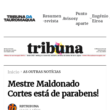
Punto
Resumen
Eugénio
Avisos
y
-revista
Eiroa
aparte
Inicio
AS OUTRAS NOTÍCIAS
Mestre Maldonado
Cortes está de parabens!
RBTRIBUNA