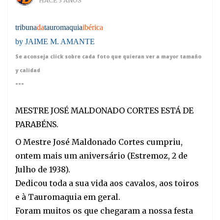
HACE 3 AÑOS
tribuna
da
tauromaquia
ibérica
by JAIME M. AMANTE
Se aconseja click sobre cada foto que quieran ver a mayor tamaño
y calidad
---
MESTRE JOSÉ MALDONADO CORTES ESTÁ DE
PARABÉNS.
O Mestre José Maldonado Cortes cumpriu,
ontem mais um aniversário (Estremoz, 2 de
Julho de 1938).
Dedicou toda a sua vida aos cavalos, aos toiros
e à Tauromaquia em geral.
Foram muitos os que chegaram a nossa festa