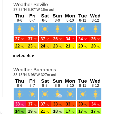
meteoblue
do