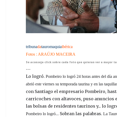
tribuna
da
tauromaquia
ibérica
Fotos : ARAÚJO MACEIRA
Se aconseja click sobre cada foto que quieran ver a mayor t
---
Lo logró.
Pombeiro lo logró 24 horas antes del día an
abrió este viernes su temporada taurina y en las taquill
con Santiago el empresario Pombeiro, hasta
carricoches con altavoces, puso anuncios e
las bolsas de residentes taurinos y... lo logró
Sobran las palabras.
Pombeiro lo logró...
La Tauro