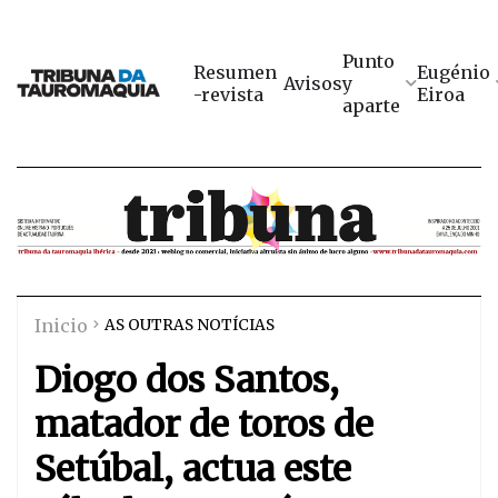
Punto
Resumen
Eugénio
Avisos
y
-revista
Eiroa
aparte
Inicio
AS OUTRAS NOTÍCIAS
Diogo dos Santos,
matador de toros de
Setúbal, actua este