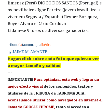
Jimenez (Perú) DIOGO DOS SANTOS (Portugal) e
os novilheiros Igor Pereira (jovem brasileiro a
viver em Segóvia / Espanha) Reyner Enriquez,
Royer Alvaro e Dário Cordova
Lidam-se 9 toros de diversas ganaderías.
tribuna
da
tauromaquia
ibérica
by JAIME M. AMANTE
Hagan click sobre cada foto que quieran ver
a mayor tamaño y calidad
---
IMPORTANTE)
Para optimizar esta web y lograr un
mejor efecto visual
de los contenidos, textos y
titulares de la TRIBUNA da TAUROMAQUIA,
aconsejamos utilizar como navegador en Internet el
llamado GOOGLE CHROME,
tanto si acceden a