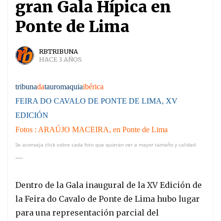
gran Gala Hípica en
Ponte de Lima
RBTRIBUNA
HACE 3 AÑOS
tribuna
da
tauromaquia
ibérica
FEIRA DO CAVALO DE PONTE DE LIMA, XV
EDICIÓN
Fotos : ARAÚJO MACEIRA, en Ponte de Lima
Se aconseja click sobre cada foto que quieran ver a mayor tamaño y calidad
---
Dentro de la Gala inaugural de la XV Edición de
la Feira do Cavalo de Ponte de Lima hubo lugar
para una representación parcial del