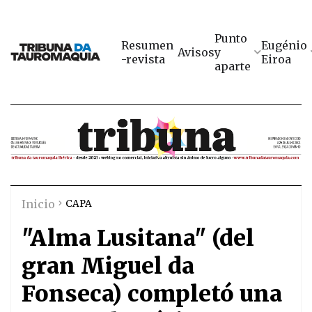
Punto
Resumen
Eugénio
Avisos
y
-revista
Eiroa
aparte
Inicio
CAPA
"Alma Lusitana" (del
gran Miguel da
Fonseca) completó una