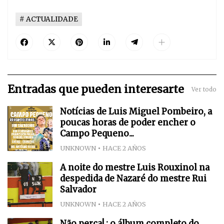
ACTUALIDADE
Entradas que pueden interesarte
Ver todo
Notícias de Luis Miguel Pombeiro, a
poucas horas de poder encher o
Campo Pequeno...
UNKNOWN
HACE 2 AÑOS
A noite do mestre Luis Rouxinol na
despedida de Nazaré do mestre Rui
Salvador
UNKNOWN
HACE 2 AÑOS
Não perca! : o álbum completo do