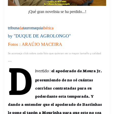
¡Qué gran novelista se ha perdido...!
tribuna
da
tauromaquia
ibérica
by "DUQUE DE AGROLONGO"
Fotos : ARAÚJO MACEIRA
Se aconseja click sobre cada foto que quieran ver a mayor tamaño y calidad
D
---
ivertido :
el apoderado de Moura Jr.
presumiendo de no sé cuántas
corridas contratadas para su
poderdante esta temporada. Y
dando a entender que el apoderado de Bastinhas
le pone el tapón a Mourinha para que este no sea