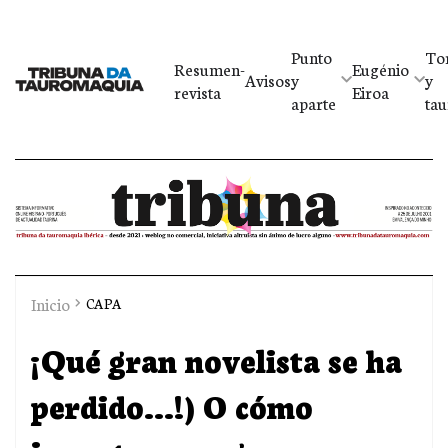
Punto
To
Resumen-
Eugénio
Avisos
y
y
revista
Eiroa
aparte
tau
Inicio
CAPA
¡Qué gran novelista se ha
perdido...!) O cómo