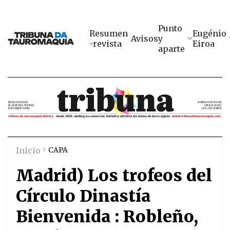
Punto
Resumen
Eugénio
Avisos
y
-revista
Eiroa
aparte
Inicio
CAPA
Madrid) Los trofeos del
Círculo Dinastía
Bienvenida : Robleño,