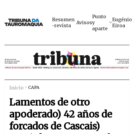
Punto
Resumen
Eugénio
Avisos
y
-revista
Eiroa
aparte
Inicio
CAPA
Lamentos de otro
apoderado) 42 años de
forcados de Cascais)