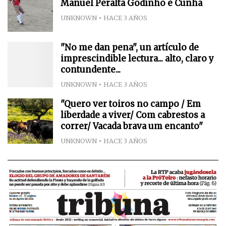
Manuel Peralta Godinho e Cunha
UNKNOWN
HACE 3 AÑOS
"No me dan pena", un artículo de
imprescindible lectura... alto, claro y
contundente...
UNKNOWN
HACE 3 AÑOS
"Quero ver toiros no campo / Em
liberdade a viver/ Com cabrestos a
correr/ Vacada brava um encanto"
UNKNOWN
HACE 3 AÑOS