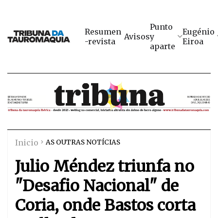
Punto
Resumen
Eugénio
Avisos
y
-revista
Eiroa
aparte
Inicio
AS OUTRAS NOTÍCIAS
Julio Méndez triunfa no
"Desafio Nacional" de
Coria, onde Bastos corta