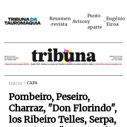
Punto
Resumen
Eugénio
Avisos
y
-revista
Eiroa
aparte
Inicio
CAPA
Pombeiro, Peseiro,
Charraz, "Don Florindo",
los Ribeiro Telles, Serpa,