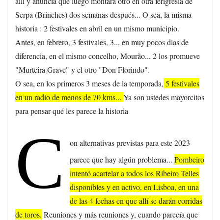
allí y anuncia que luego montará otro en otra ferigresía de
Serpa (Brinches) dos semanas después... O sea, la misma
historia : 2 festivales en abril en un mismo municipio.
Antes, en febrero, 3 festivales, 3... en muy pocos días de
diferencia, en el mismo concelho, Mourão... 2 los promueve
"Murteira Grave" y el otro "Don Florindo".
O sea, en los primeros 3 meses de la temporada,
5 festivales
en un radio de menos de 70 kms...
Ya son ustedes mayorcitos
para pensar qué les parece la historia
C
on alternativas previstas para este 2023
parece que hay algún problema...
Pombeiro
intentó acartelar a todos los Ribeiro Telles
disponibles y en activo, en Lisboa, en una
de las 4 fechas en que allí se darán corridas
de toros.
Reuniones y más reuniones y, cuando parecía que