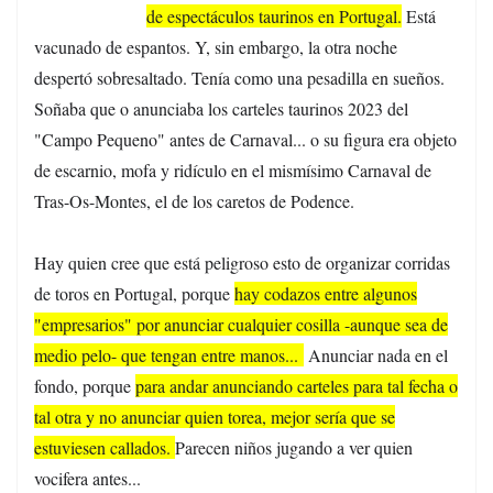
de espectáculos taurinos en Portugal.
Está
vacunado de espantos. Y, sin embargo, la otra noche
despertó sobresaltado. Tenía como una pesadilla en sueños.
Soñaba que o anunciaba los carteles taurinos 2023 del
"Campo Pequeno" antes de Carnaval... o su figura era objeto
de escarnio, mofa y ridículo en el mismísimo Carnaval de
Tras-Os-Montes, el de los caretos de Podence.
Hay quien cree que está peligroso esto de organizar corridas
de toros en Portugal, porque
hay codazos entre algunos
"empresarios" por anunciar cualquier cosilla -aunque sea de
medio pelo- que tengan entre manos...
Anunciar nada en el
fondo, porque
para andar anunciando carteles para tal fecha o
tal otra y no anunciar quien torea, mejor sería que se
estuviesen callados.
Parecen niños jugando a ver quien
vocifera antes...