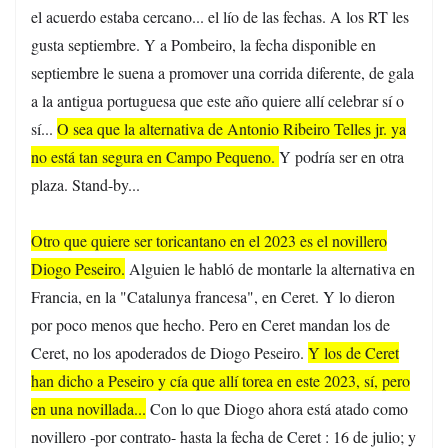
el acuerdo estaba cercano... el lío de las fechas. A los RT les
gusta septiembre. Y a Pombeiro, la fecha disponible en
septiembre le suena a promover una corrida diferente, de gala
a la antigua portuguesa que este año quiere allí celebrar sí o
sí...
O sea que la alternativa de Antonio Ribeiro Telles jr. ya
no está tan segura en Campo Pequeno.
Y podría ser en otra
plaza. Stand-by...
Otro que quiere ser toricantano en el 2023 es el novillero
Diogo Peseiro.
Alguien le habló de montarle la alternativa en
Francia, en la "Catalunya francesa", en Ceret. Y lo dieron
por poco menos que hecho. Pero en Ceret mandan los de
Ceret, no los apoderados de Diogo Peseiro.
Y los de Ceret
han dicho a Peseiro y cía que allí torea en este 2023, sí, pero
en una novillada...
Con lo que Diogo ahora está atado como
novillero -por contrato- hasta la fecha de Ceret : 16 de julio; y