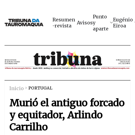
Punto
Resumen
Eugénio
Avisos
y
-revista
Eiroa
aparte
Inicio
PORTUGAL
Murió el antiguo forcado
y equitador, Arlindo
Carrilho