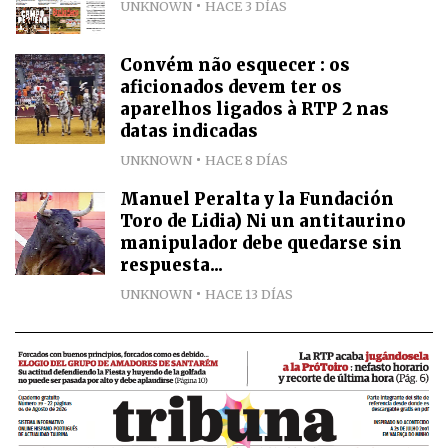
UNKNOWN
HACE 3 DÍAS
Convém não esquecer : os
aficionados devem ter os
aparelhos ligados à RTP 2 nas
datas indicadas
UNKNOWN
HACE 8 DÍAS
Manuel Peralta y la Fundación
Toro de Lidia) Ni un antitaurino
manipulador debe quedarse sin
respuesta...
UNKNOWN
HACE 13 DÍAS