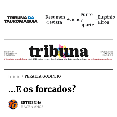
Punto
Resumen
Eugénio
Avisos
y
-revista
Eiroa
aparte
Inicio
PERALTA GODINHO
…E os forcados?
RBTRIBUNA
HACE 4 AÑOS