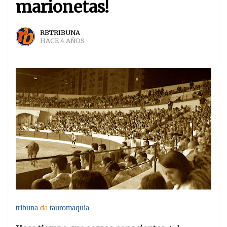
marionetas!
RBTRIBUNA
HACE 4 AÑOS
tribuna
d
a
tauromaquia