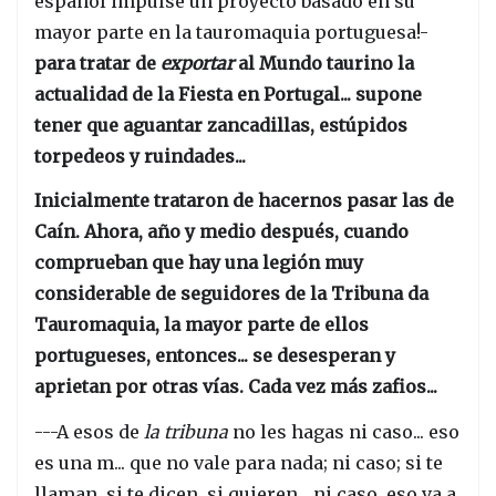
español impulse un proyecto basado en su
mayor parte en la tauromaquia portuguesa!-
para tratar de
exportar
al Mundo taurino la
actualidad de la Fiesta en Portugal... supone
tener que aguantar zancadillas, estúpidos
torpedeos y ruindades...
Inicialmente trataron de hacernos pasar las de
Caín. Ahora, año y medio después, cuando
comprueban que hay una legión muy
considerable de seguidores de la Tribuna da
Tauromaquia, la mayor parte de ellos
portugueses, entonces... se desesperan y
aprietan por otras vías. Cada vez más zafios...
---A esos de
la tribuna
no les hagas ni caso... eso
es una m... que no vale para nada; ni caso; si te
llaman, si te dicen, si quieren... ni caso, eso va a