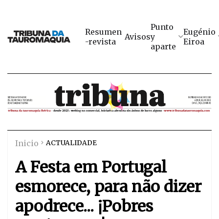
Punto
Resumen
Eugénio
Avisos
y
-revista
Eiroa
aparte
Inicio
ACTUALIDADE
A Festa em Portugal
esmorece, para não dizer
apodrece... ¡Pobres