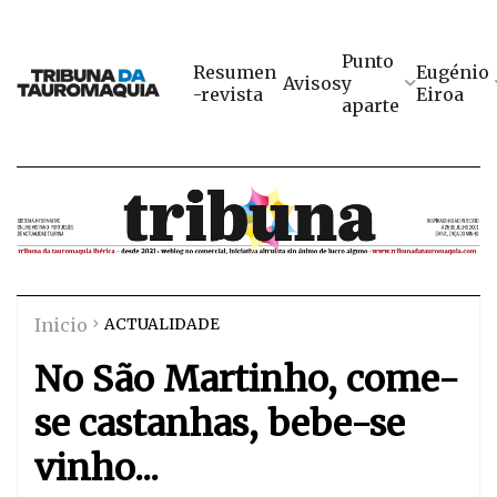
Punto
Resumen
Eugénio
Avisos
y
-revista
Eiroa
aparte
Inicio
ACTUALIDADE
No São Martinho, come-
se castanhas, bebe-se
vinho...