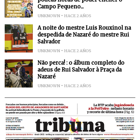
Campo Pequeno...
UNKNOWN
HACE 2 AÑOS
A noite do mestre Luis Rouxinol na
despedida de Nazaré do mestre Rui
Salvador
UNKNOWN
HACE 2 AÑOS
Não perca! : o álbum completo do
adeus de Rui Salvador à Praça da
Nazaré
UNKNOWN
HACE 2 AÑOS