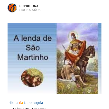
RBTRIBUNA
HACE 4 AÑOS
tribuna
d
a
tauromaquia