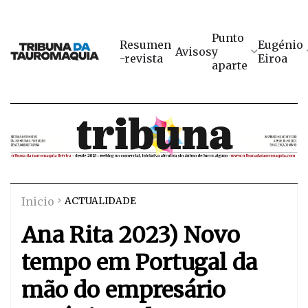
Punto
Resumen
Eugénio
Avisos
y
-revista
Eiroa
aparte
Inicio
ACTUALIDADE
Ana Rita 2023) Novo
tempo em Portugal da
mão do empresário