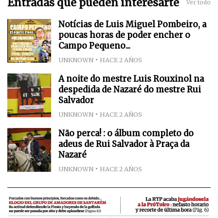
Entradas que pueden interesarte
Ver todo
Notícias de Luis Miguel Pombeiro, a
poucas horas de poder encher o
Campo Pequeno...
UNKNOWN
HACE 2 AÑOS
A noite do mestre Luis Rouxinol na
despedida de Nazaré do mestre Rui
Salvador
UNKNOWN
HACE 2 AÑOS
Não perca! : o álbum completo do
adeus de Rui Salvador à Praça da
Nazaré
UNKNOWN
HACE 2 AÑOS