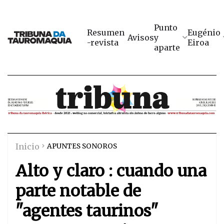
Punto
Resumen
Eugénio
Avisos
y
-revista
Eiroa
aparte
Inicio
APUNTES SONOROS
Alto y claro : cuando una
parte notable de
"agentes taurinos"