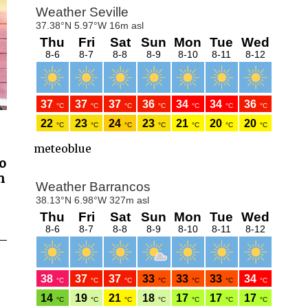
meteoblue
o
n