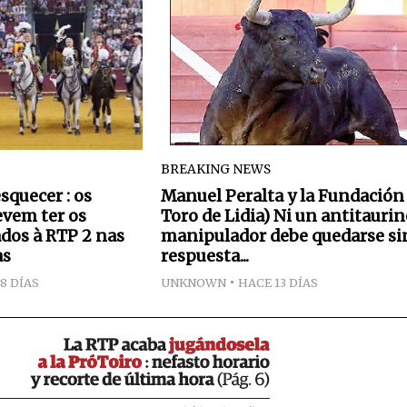
BREAKING NEWS
quecer : os
Manuel Peralta y la Fundación
evem ter os
Toro de Lidia) Ni un antitaurin
ados à RTP 2 nas
manipulador debe quedarse si
as
respuesta...
8 DÍAS
UNKNOWN
HACE 13 DÍAS