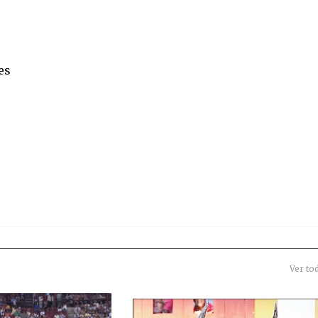
s
es
Ver to