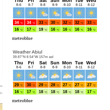
meteoblue
do
meteoblue