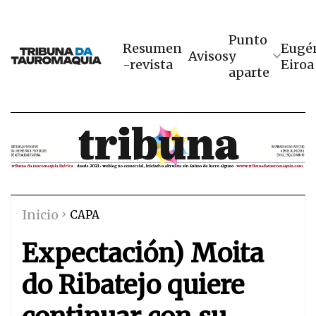
Punto
Resumen
Eugé
Avisos
y
-revista
Eiroa
aparte
Inicio
CAPA
Expectación) Moita
do Ribatejo quiere