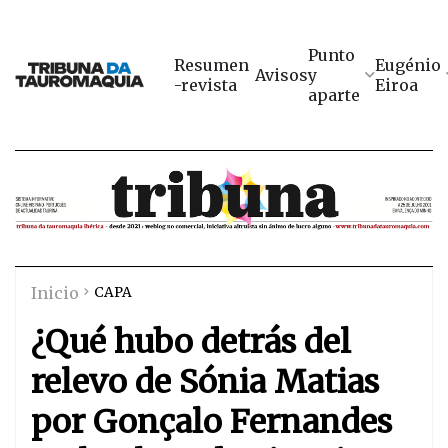
Punto
Resumen
Eugénio
Avisos
y
-revista
Eiroa
aparte
Inicio
CAPA
¿Qué hubo detrás del
relevo de Sónia Matias
por Gonçalo Fernandes