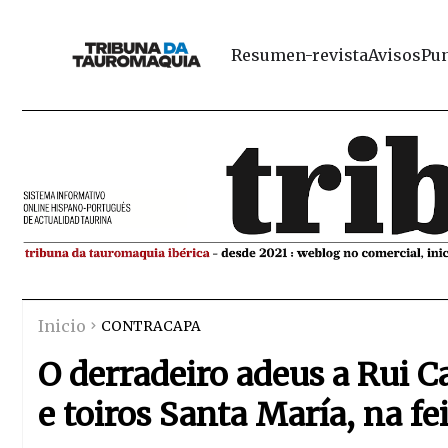
Resumen-revista
Avisos
Pun
Inicio
CONTRACAPA
O derradeiro adeus a Rui C
e toiros Santa María, na f