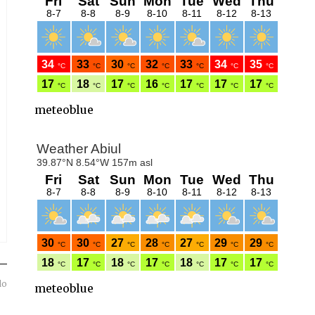
meteoblue
do
meteoblue