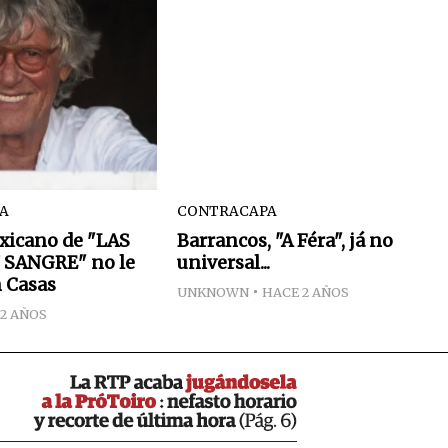
NA
CONTRACAPA
xicano de "LAS
Barrancos, "A Féra", já no
 SANGRE" no le
universal...
 Casas
UNKNOWN
HACE 2 AÑOS
2 AÑOS