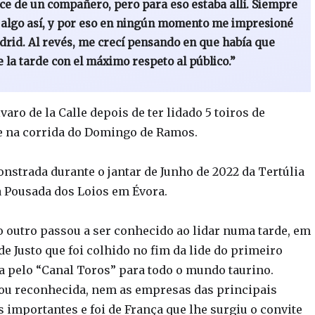
ance de un compañero, pero para eso estaba allí. Siempre
 algo así, y por eso en ningún momento me impresioné
drid. Al revés, me crecí pensando en que había que
e la tarde con el máximo respeto al público.”
aro de la Calle depois de ter lidado 5 toiros de
 e na corrida do Domingo de Ramos.
trada durante o jantar de Junho de 2022 da Tertúlia
 Pousada dos Loios em Évora.
outro passou a ser conhecido ao lidar numa tarde, em
de Justo que foi colhido no fim da lide do primeiro
da pelo “Canal Toros” para todo o mundo taurino.
ou reconhecida, nem as empresas das principais
 importantes e foi de França que lhe surgiu o convite