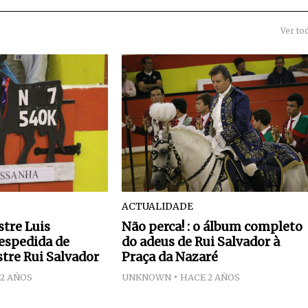
Ver to
ACTUALIDADE
stre Luis
Não perca! : o álbum completo
espedida de
do adeus de Rui Salvador à
tre Rui Salvador
Praça da Nazaré
2 AÑOS
UNKNOWN
HACE 2 AÑOS