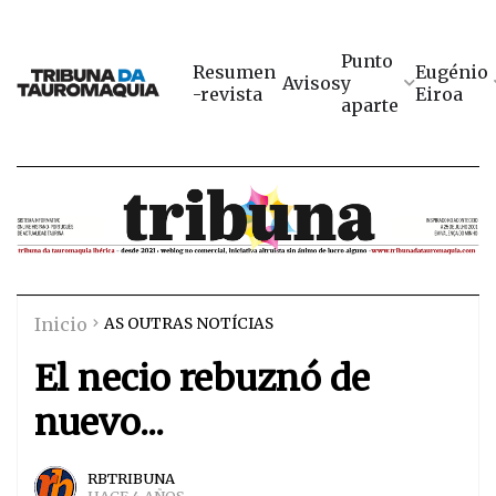
Punto
Resumen
Eugénio
Avisos
y
-revista
Eiroa
aparte
Inicio
AS OUTRAS NOTÍCIAS
El necio rebuznó de
nuevo...
RBTRIBUNA