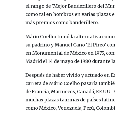
el rango de ‘
Mejor Banderillero del Mu
como tal en hombros en varias plazas 
más premios como banderillero.
Mário Coelho
tomó la alternativa como
su padrino y
Manuel Cano
‘El Pireo’ co
en
Monumental de México
en 1975, co
Madrid
el 14 de mayo de 1980 durante la 
Después de haber vivido y actuado en
E
carrera de
Mário Coelho
pasaría tambié
de
Francia, Marruecos, Canadá, EE.UU
.,
muchas plazas taurinas de países lati
como
México, Venezuela, Perú, Colomb