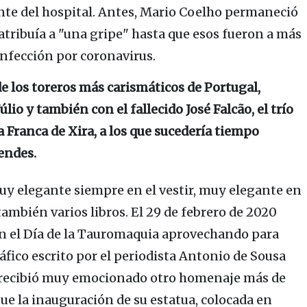
te del hospital. Antes, Mario Coelho permaneció
atribuía a "una gripe" hasta que esos fueron a más
 infección por coronavirus.
e los toreros más carismáticos de
Portugal
,
Júlio
y también con el fallecido José Falcão, el trío
 Franca de Xira, a los que sucedería tiempo
endes.
uy elegante siempre en el vestir, muy elegante en
también varios libros. E
l 29 de febrero de 2020
n el
Día de la Tauromaquia
aprovechando para
fico escrito por el periodista
Antonio de Sousa
, recibió muy emocionado otro homenaje más de
 Fue la inauguración de su estatua, colocada en