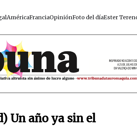
gal
América
Francia
Opinión
Foto del día
Ester Teren
d) Un año ya sin el