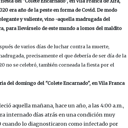
iesta del "Colete Encarnado", en Vila Franca de Xira,
2020 era año de la peste en forma de Covid. De modo
elegante y valiente, vino -aquella madrugada del
ca, para llevárselo de este mundo a lomos del maldito
espués de varios días de luchar contra la muerte,
adrugada, precisamente el que debería de ser día de la
20 no se celebró, también corneada la fiesta por el
ria del domingo del "Colete Encarnado", en Vila Franca
leció aquella mañana, hace un año, a las 4:00 a.m.,
era internado días atrás en una condición muy
20 cuando lo diagnosticaron como infectado por