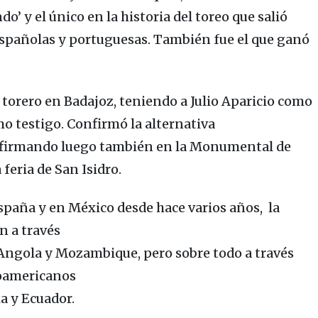
ndo’
y el único en la historia del toreo que salió
españolas y portuguesas.
También fue el que ganó
 torero en
Badajoz
, teniendo a
Julio Aparicio
como
mo testigo
. Confirmó la alternativa
nfirmando luego también en la
Monumental de
feria de San Isidro.
spaña
y en
México
desde hace varios años, la
n a través
 Angola y
Mozambique
, pero sobre todo a través
noamericanos
ia
y
Ecuador.