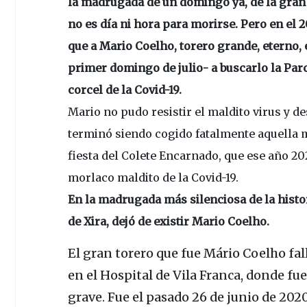
la madrugada de un domingo ya, de la gran f
no es día ni hora para morirse. Pero en el 
que a Mario Coelho, torero grande, eterno, 
primer domingo de julio- a buscarlo la Par
corcel de la Covid-19.
Mario no pudo resistir el maldito virus y d
terminó siendo cogido fatalmente aquella m
fiesta del Colete Encarnado, que ese año 20
morlaco maldito de la Covid-19.
En la madrugada más silenciosa de la histo
de Xira, dejó de existir Mario Coelho.
El gran torero que fue
Mário Coelho
fal
en el
Hospital de Vila Franca
, donde fu
grave. Fue el pasado 26 de junio de 20